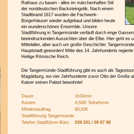
Rathaus zu bauen - alles im märchenhaften Stil
der norddeutschen Backsteingotik. Nach einem
Stadtbrand 1617 wurden die Fachwerk-
Bürgerhäuser wieder aufgebaut und bilden heute
ein wunderschönes Ensemble. Unsere
Stadtführung in Tangermünde verläuft durch enge Gassen,
beeindruckenden Aussichten über die Elbe. Hier geht es 
Mittelalter, aber auch um große Geschichte: Tangermünd
Hauptstadt geworden! Mitte des 14. Jahrhunderts regierte 
Heilige Römische Reich.
Die Tangermünde-Stadtführung gibt es auch als
Tagestou
Magdeburg
, wo vier Jahrhunderte zuvor Otto der Große a
Kaiser seinen Palast bewohnte!
Dauer
1h30min
Kosten
4,50€/ Teilnehmer
Mindestauftrag
80,00€
Stadtführung Tangermünde
Telefon Stadtführer-Büro
039 201 / 59 97 98