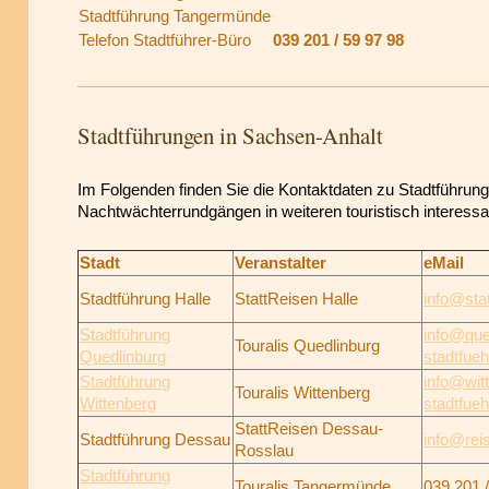
Stadtführung Tangermünde
Telefon Stadtführer-Büro
039 201 / 59 97 98
Stadtführungen in Sachsen-Anhalt
Im Folgenden finden Sie die Kontaktdaten zu Stadtführung
Nachtwächterrundgängen in weiteren touristisch interess
Stadt
Veranstalter
eMail
Stadtführung Halle
StattReisen Halle
info@stat
Stadtführung
info@que
Touralis Quedlinburg
Quedlinburg
stadtfue
Stadtführung
info@wit
Touralis Wittenberg
Wittenberg
stadtfue
StattReisen Dessau-
Stadtführung Dessau
info@rei
Rosslau
Stadtführung
Touralis Tangermünde
039 201 