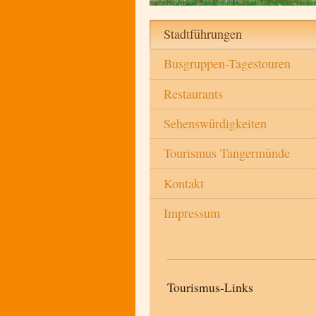
Stadtführung Tangermünde Stadtführungen Tange
Stadtführungen
Busgruppen-Tagestouren
Restaurants
Sehenswürdigkeiten
Tourismus Tangermünde
Kontakt
Impressum
Tourismus-Links