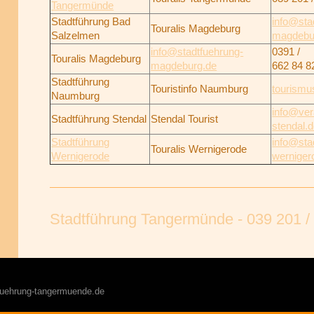
Tangermünde
Stadtführung Bad
info@sta
Touralis Magdeburg
Salzelmen
magdebu
info@stadtfuehrung-
0391 /
Touralis Magdeburg
magdeburg.de
662 84 8
Stadtführung
Touristinfo Naumburg
tourism
Naumburg
info@ver
Stadtführung Stendal
Stendal Tourist
stendal.
Stadtführung
info@sta
Touralis Wernigerode
Wernigerode
werniger
Stadtführung Tangermünde - 039 201 /
fuehrung-tangermuende.de