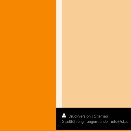
Druckversion
|
Sitemap
Stadtführung Tangermünde - info@stadt