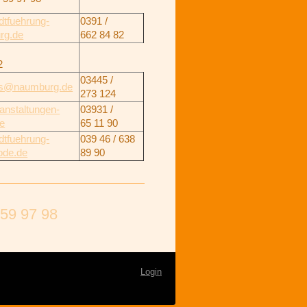
dtfuehrung-
0391 /
rg.de
662 84 82
2
03445 /
us@naumburg.de
273 124
anstaltungen-
03931 /
de
65 11 90
dtfuehrung-
039 46 / 638
ode.de
89 90
 59 97 98
Login