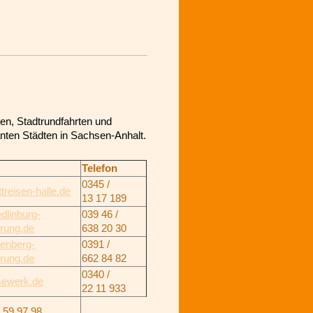
en, Stadtrundfahrten und
anten Städten in Sachsen-Anhalt.
Telefon
0345 /
treisen-halle.de
13 17 189
dlinburg-
039 46 /
hrung.de
638 20 30
tenberg-
0391 /
hrung.de
662 84 82
0340 /
sewerk.de
22 11 933
/ 59 97 98